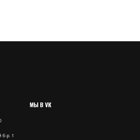
МЫ В VK
0
 б-р. 1